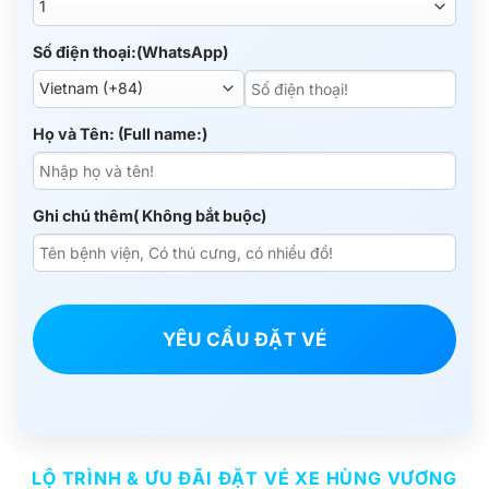
Số điện thoại:(WhatsApp)
Họ và Tên: (Full name:)
Ghi chú thêm( Không bắt buộc)
YÊU CẦU ĐẶT VÉ
LỘ TRÌNH & ƯU ĐÃI ĐẶT VÉ XE HÙNG VƯƠNG