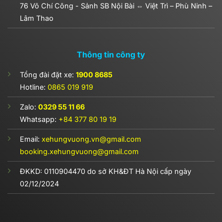
76 Võ Chí Công - Sảnh SB Nội Bài ⇔ Việt Trì – Phù Ninh –
Lâm Thao
Thông tin công ty
Tổng đài đặt xe:
1900 8685
Hotline:
0865 019 919
Zalo:
0329 55 11 66
Whatsapp:
+84 377 80 19 19
Email:
xehungvuong.vn@gmail.com
booking.xehungvuong@gmail.com
ĐKKD:
0110904470
do sở KH&ĐT Hà Nội cấp ngày
02/12/2024