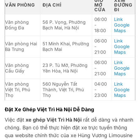
GIỜ
XEM
VĂN PHÒNG
ĐỊA CHỈ
MỞ
ĐƯỜNG
CỬA
ĐI
06:00
Link
Văn phòng
56 P. Vọng, Phường
-
Google
Đống Đa
Bạch Mai, Hà Nội
18:00
Maps
06:00
Link
Văn phòng Hai
51 Minh Khai, Phường
-
Google
Bà Trưng
Bạch Mai
21:00
Maps
06:00
Link
Văn phòng
23 P. Tú Mỡ, Phường
-
Google
Cầu Giấy
Yên Hòa, Hà Nội
21:00
Maps
Văn phòng
560 Nguyễn Tất
04:00
Link
Việt Trì, Phú
Thành, Việt Trì, Phú
-
Google
Thọ
Thọ
23:00
Maps
Đặt Xe Ghép Việt Trì Hà Nội Dễ Dàng
Việc đặt
xe ghép Việt Trì Hà Nội
rất dễ dàng và nhanh
chóng. Bạn có thể thực hiện đặt xe trực tuyến thông
qua website chính thức của xe Hùng Vương Limousine