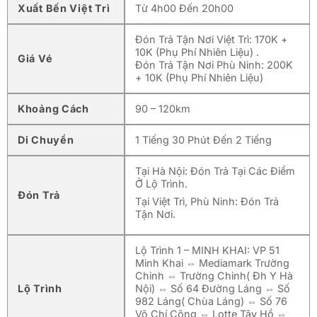
Xuất Bến Việt Trì
Từ 4h00 Đến 20h00
Đón Trả Tận Nơi Việt Trì: 170K +
10K (Phụ Phí Nhiên Liệu) .
Giá Vé
Đón Trả Tận Nơi Phù Ninh: 200K
+ 10K (Phụ Phí Nhiên Liệu)
Khoảng Cách
90 – 120km
Di Chuyển
1 Tiếng 30 Phút Đến 2 Tiếng
Tại Hà Nội: Đón Trả Tại Các Điểm
Ở Lộ Trình.
Đón Trả
Tại Việt Trì, Phù Ninh: Đón Trả
Tận Nơi.
Lộ Trình 1 – MINH KHAI: VP 51
Minh Khai ⇔ Mediamark Trường
Chinh ⇔ Trường Chinh( Đh Y Hà
Lộ Trình
Nội) ⇔ Số 64 Đường Láng ⇔ Số
982 Láng( Chùa Láng) ⇔ Số 76
Võ Chí Công ⇔ Lotte Tây Hồ ⇔