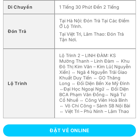
Di Chuyển
1 Tiếng 30 Phút Đến 2 Tiếng
Tại Hà Nội: Đón Trả Tại Các Điểm
Ở Lộ Trình.
Đón Trả
Tại Việt Trì, Lâm Thao: Đón Trả
Tận Nơi.
Lộ Trình 2 – LINH ĐÀM: KS
Mường Thanh – Linh Đàm ⇔ Khu
Đô Thị Kim Văn – Kim Lũ( Nguyễn
Xiển) ⇔ Ngã 4 Nguyễn Trãi Giao
Khuất Duy Tiến ⇔ GO Thăng
Lộ Trình
Long ⇔ Đối Diện Bến Xe Mỹ Đình
⇔Đại Học Ngoại Ngữ ⇔ Đối Diện
BCA Phạm Văn Đồng⇔ Ngã Tư
Cổ Nhuế ⇔ Công Viên Hoà Bình
⇔ Võ Chí Công – Sảnh SB Nội Bài
⇔ Việt Trì – Phù Ninh – Lâm Thao
ĐẶT VÉ ONLINE