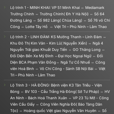
Lộ trình 1 - MINH KHAI: VP 51 Minh Khai ⇔ Mediamark
Trường Chinh ⇔ Trường Chinh( Đh Y Hà Nội) ⇔ Số 64
Đường Láng ⇔ Số 982 Láng( Chùa Láng) ⇔ Số 76 võ Chí
Công ⇔ Lotte Tây Hồ ⇔ Việt Trì – Phù Ninh – Lâm Thao
Lộ trình 2 - LINH ĐÀM: KS Mường Thanh – Linh Đàm ⇔
Khu Đô Thị Kim Văn - Kim Lũ( Nguyễn Xiển) ⇔ Ngã 4
Nguyễn Trãi giao Khuất Duy Tiến ⇔ GO Thăng Long ⇔
Đối Diện Bến Xe Mỹ Đình ⇔Đại Học Ngoại Ngữ ⇔ Đối
Diện BCA Phạm Văn Đồng⇔ Ngã Tư Cổ Nhuế ⇔ Công
viên Hoà Bình ⇔ Võ Chí Công - Sảnh SB Nội Bài ⇔ Việt
Trì – Phù Ninh – Lâm Thao
Lộ Trình 3 - HÀ ĐÔNG: Bệnh viện K3 Tân Triều - Viện
Bỏng ⇔ BV 103 - Cầu Trắng Hà Đông( Sở Tư Pháp) ⇔ HV
An Ninh - Bách Hoá Thanh Xuân ⇔ VP 23 Tú Mỡ - Công
Viên Cầu Giấy ⇔ Công Viên Nghĩa Đô( Bảo Tàng Dân
Tộc) ⇔ Hoàng quốc Việt giao Nguyễn Văn Huyên ⇔ Số