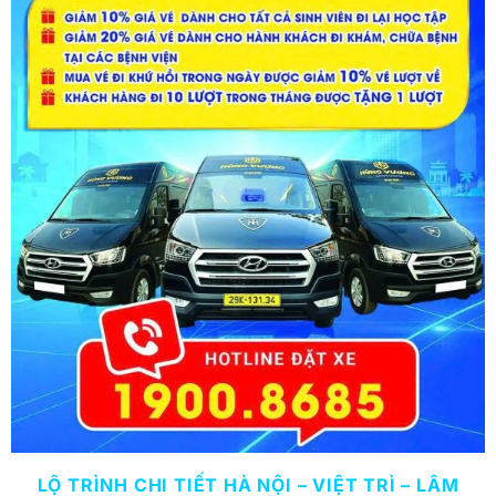
LỘ TRÌNH CHI TIẾT HÀ NỘI – VIỆT TRÌ – LÂM