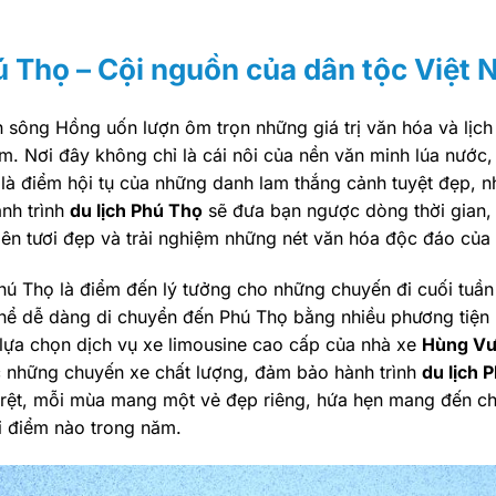
 Thọ – Cội nguồn của dân tộc Việt
n sông Hồng uốn lượn ôm trọn những giá trị văn hóa và lịch
m. Nơi đây không chỉ là cái nôi của nền văn minh lúa nước
 điểm hội tụ của những danh lam thắng cảnh tuyệt đẹp, nh
nh trình
du lịch Phú Thọ
sẽ đưa bạn ngược dòng thời gian,
iên tươi đẹp và trải nghiệm những nét văn hóa độc đáo của
 Thọ là điểm đến lý tưởng cho những chuyến đi cuối tuần
 thể dễ dàng di chuyển đến Phú Thọ bằng nhiều phương tiệ
y lựa chọn dịch vụ xe limousine cao cấp của nhà xe
Hùng Vư
c những chuyến xe chất lượng, đảm bảo hành trình
du lịch 
 rệt, mỗi mùa mang một vẻ đẹp riêng, hứa hẹn mang đến c
ời điểm nào trong năm.