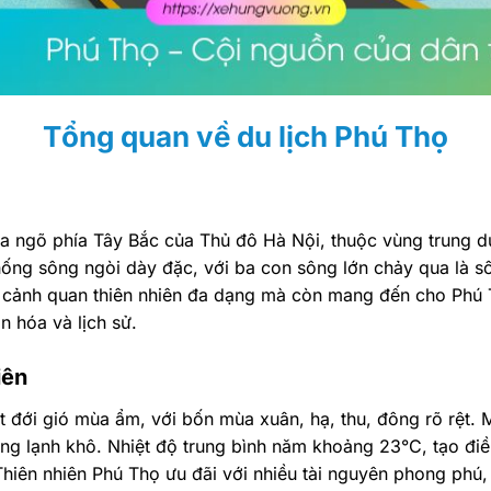
Tổng quan về du lịch Phú Thọ
cửa ngõ phía Tây Bắc của Thủ đô Hà Nội, thuộc vùng trung d
ống sông ngòi dày đặc, với ba con sông lớn chảy qua là sô
ên cảnh quan thiên nhiên đa dạng mà còn mang đến cho Phú T
ăn hóa và lịch sử.
iên
t đới gió mùa ẩm, với bốn mùa xuân, hạ, thu, đông rõ rệt
 lạnh khô. Nhiệt độ trung bình năm khoảng 23°C, tạo điều
hiên nhiên Phú Thọ ưu đãi với nhiều tài nguyên phong phú,