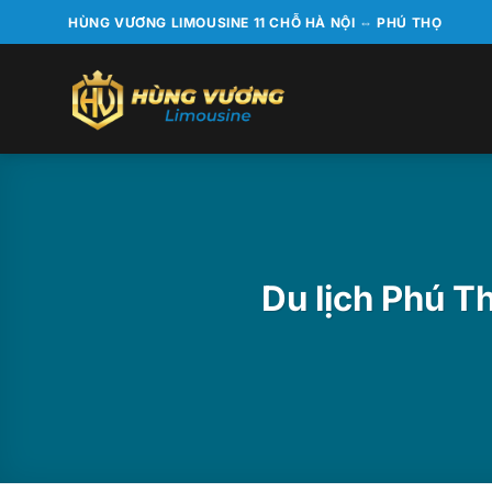
Bỏ
HÙNG VƯƠNG LIMOUSINE 11 CHỖ HÀ NỘI ⇔ PHÚ THỌ
qua
nội
dung
Du lịch Phú T