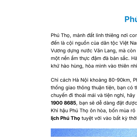
Phú
Phú Thọ, mảnh đất linh thiêng nơi co
đến là cội nguồn của dân tộc Việt Na
Vương dựng nước Văn Lang, mà còn là
một nền ẩm thực đậm đà bản sắc. Hà
khứ hào hùng, hòa mình vào thiên nh
Chỉ cách Hà Nội khoảng 80-90km, Phú
thống giao thông thuận tiện, bạn có
chuyến đi thoải mái và tiện nghi, hã
1900 8685
, bạn sẽ dễ dàng đặt đượ
Khí hậu Phú Thọ ôn hòa, bốn mùa rõ
lịch Phú Thọ
tuyệt vời vào bất kỳ th