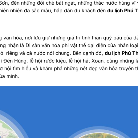
ơn, đến những đồi chè bát ngát, những thác nước hùng vĩ
 thiên nhiên đa sắc màu, hấp dẫn du khách đến
du lịch Phú 
g văn hóa, nơi lưu giữ những giá trị tinh thần quý báu của 
hận là Di sản văn hóa phi vật thể đại diện của nhân loại,
ói riêng và cả nước nói chung. Bên cạnh đó,
du lịch Phú T
ội Đền Hùng, lễ hội rước kiệu, lễ hội hát Xoan, cùng những
cơ hội tìm hiểu và khám phá những nét đẹp văn hóa truyền
của mình.