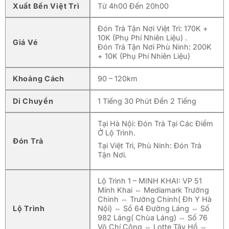
Xuất Bến Việt Trì
Từ 4h00 Đến 20h00
Đón Trả Tận Nơi Việt Trì: 170K +
10K (Phụ Phí Nhiên Liệu) .
Giá Vé
Đón Trả Tận Nơi Phù Ninh: 200K
+ 10K (Phụ Phí Nhiên Liệu)
Khoảng Cách
90 – 120km
Di Chuyển
1 Tiếng 30 Phút Đến 2 Tiếng
Tại Hà Nội: Đón Trả Tại Các Điểm
Ở Lộ Trình.
Đón Trả
Tại Việt Trì, Phù Ninh: Đón Trả
Tận Nơi.
Lộ Trình 1 – MINH KHAI: VP 51
Minh Khai ⇔ Mediamark Trường
Chinh ⇔ Trường Chinh( Đh Y Hà
Lộ Trình
Nội) ⇔ Số 64 Đường Láng ⇔ Số
982 Láng( Chùa Láng) ⇔ Số 76
Võ Chí Công ⇔ Lotte Tây Hồ ⇔