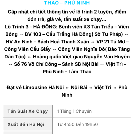
THAO – PHÙ NINH
Cập nhật chi tiết thông tin về lộ trình 2 tuyến, điểm
đón trả, giá vé, tần suất xe chạy…
Lộ Trình 3 – HÀ ĐÔNG: Bệnh viện K3 Tân Triều – Viện
Bỏng ⇔ BV 103 – Cầu Trắng Hà Đông( Sở Tư Pháp) ⇔
HV An Ninh – Bách Hoá Thanh Xuân ⇔ VP 21 Tú Mỡ –
Công Viên Cầu Giấy ⇔ Công Viên Nghĩa Đô( Bảo Tàng
Dân Tộc) ⇔ Hoàng quốc Việt giao Nguyễn Văn Huyên
⇔ Số 76 Võ Chí Công – Sảnh SB Nội Bài ⇔ Việt Trì –
Phù Ninh – Lâm Thao
Đặt vé Limousine Hà Nội ⇔ Nội Bài ⇔ Việt Trì ⇔ Phù
Ninh
Tần Suất Xe Chạy
1 Tiếng 1 Chuyến
Xuất Bến Hà Nội
Từ 4h50 Đến 19h50