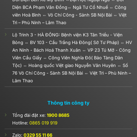
Diện BCA Phạm Văn Đồng⇔ Ngã Tư Cổ Nhuế ⇔ Công
viên Hoà Bình ⇔ Võ Chí Công - Sảnh SB Nội Bài ⇔ Việt
Trì – Phù Ninh – Lâm Thao
Lộ Trình 3 - HÀ ĐÔNG: Bệnh viện K3 Tân Triều - Viện
Bỏng ⇔ BV 103 - Cầu Trắng Hà Đông( Sở Tư Pháp) ⇔ HV
An Ninh - Bách Hoá Thanh Xuân ⇔ VP 23 Tú Mỡ - Công
Viên Cầu Giấy ⇔ Công Viên Nghĩa Đô( Bảo Tàng Dân
Tộc) ⇔ Hoàng quốc Việt giao Nguyễn Văn Huyên ⇔ Số
76 Võ Chí Công - Sảnh SB Nội Bài ⇔ Việt Trì – Phù Ninh –
Lâm Thao
Thông tin công ty
Tổng đài đặt xe:
1900 8685
Hotline:
0865 019 919
Zalo:
0329 55 11 66