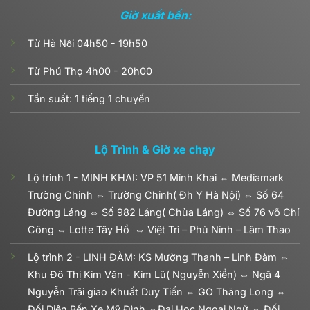
Giờ xuất bến:
Từ Hà Nội 04h50 - 19h50
Từ Phú Thọ 4h00 - 20h00
Tần suất: 1 tiếng 1 chuyến
Lộ Trình & Giờ xe chạy
Lộ trình 1 - MINH KHAI: VP 51 Minh Khai ⇔ Mediamark
Trường Chinh ⇔ Trường Chinh( Đh Y Hà Nội) ⇔ Số 64
Đường Láng ⇔ Số 982 Láng( Chùa Láng) ⇔ Số 76 võ Chí
Công ⇔ Lotte Tây Hồ ⇔ Việt Trì – Phù Ninh – Lâm Thao
Lộ trình 2 - LINH ĐÀM: KS Mường Thanh – Linh Đàm ⇔
Khu Đô Thị Kim Văn - Kim Lũ( Nguyễn Xiển) ⇔ Ngã 4
Nguyễn Trãi giao Khuất Duy Tiến ⇔ GO Thăng Long ⇔
Đối Diện Bến Xe Mỹ Đình ⇔Đại Học Ngoại Ngữ ⇔ Đối