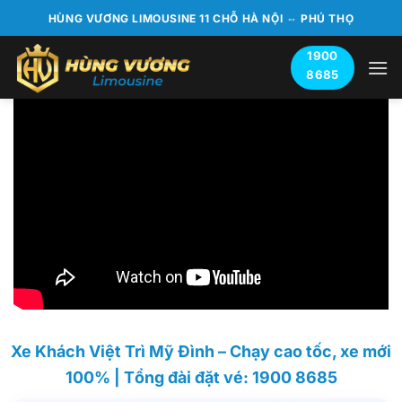
Bỏ
HÙNG VƯƠNG LIMOUSINE 11 CHỖ HÀ NỘI ⇔ PHÚ THỌ
qua
nội
1900
8685
dung
Xe Khách Việt Trì Mỹ Đình – Chạy cao tốc, xe mới
100% | Tổng đài đặt vé: 1900 8685