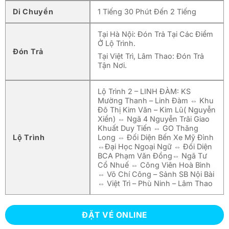
Di Chuyển
1 Tiếng 30 Phút Đến 2 Tiếng
Tại Hà Nội: Đón Trả Tại Các Điểm
Ở Lộ Trình.
Đón Trả
Tại Việt Trì, Lâm Thao: Đón Trả
Tận Nơi.
Lộ Trình 2 – LINH ĐÀM: KS
Mường Thanh – Linh Đàm ⇔ Khu
Đô Thị Kim Văn – Kim Lũ( Nguyễn
Xiển) ⇔ Ngã 4 Nguyễn Trãi Giao
Khuất Duy Tiến ⇔ GO Thăng
Lộ Trình
Long ⇔ Đối Diện Bến Xe Mỹ Đình
⇔Đại Học Ngoại Ngữ ⇔ Đối Diện
BCA Phạm Văn Đồng⇔ Ngã Tư
Cổ Nhuế ⇔ Công Viên Hoà Bình
⇔ Võ Chí Công – Sảnh SB Nội Bài
⇔ Việt Trì – Phù Ninh – Lâm Thao
ĐẶT VÉ ONLINE