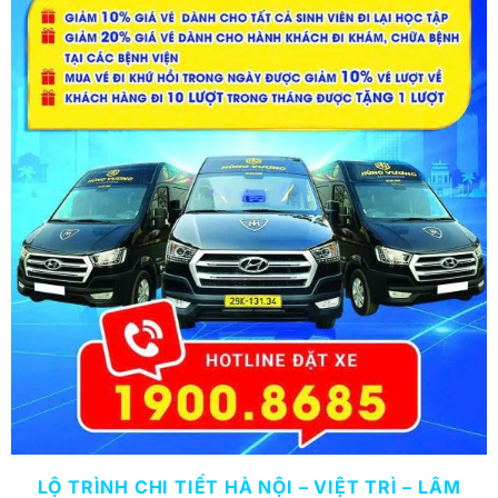
LỘ TRÌNH CHI TIẾT HÀ NỘI – VIỆT TRÌ – LÂM