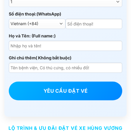
Số điện thoại:(WhatsApp)
Họ và Tên: (Full name:)
Ghi chú thêm( Không bắt buộc)
YÊU CẦU ĐẶT VÉ
LỘ TRÌNH & ƯU ĐÃI ĐẶT VÉ XE HÙNG VƯƠNG