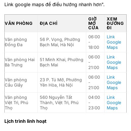
Link google maps để điều hướng nhanh hơn".
GIỜ
XEM
VĂN PHÒNG
ĐỊA CHỈ
MỞ
ĐƯỜNG
CỬA
ĐI
06:00
Link
Văn phòng
56 P. Vọng, Phường
-
Google
Đống Đa
Bạch Mai, Hà Nội
18:00
Maps
06:00
Link
Văn phòng Hai
51 Minh Khai, Phường
-
Google
Bà Trưng
Bạch Mai
21:00
Maps
06:00
Link
Văn phòng
23 P. Tú Mỡ, Phường
-
Google
Cầu Giấy
Yên Hòa, Hà Nội
21:00
Maps
Văn phòng
560 Nguyễn Tất
04:00
Link
Việt Trì, Phú
Thành, Việt Trì, Phú
-
Google
Thọ
Thọ
23:00
Maps
Lịch trình linh hoạt