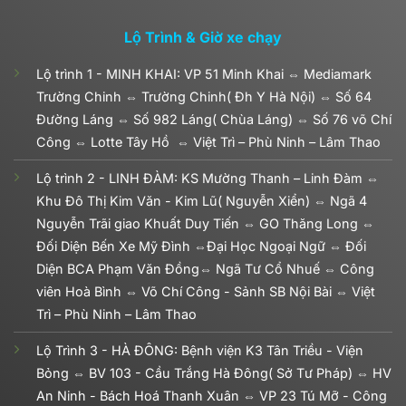
Lộ Trình & Giờ xe chạy
Lộ trình 1 - MINH KHAI: VP 51 Minh Khai ⇔ Mediamark
Trường Chinh ⇔ Trường Chinh( Đh Y Hà Nội) ⇔ Số 64
Đường Láng ⇔ Số 982 Láng( Chùa Láng) ⇔ Số 76 võ Chí
Công ⇔ Lotte Tây Hồ ⇔ Việt Trì – Phù Ninh – Lâm Thao
Lộ trình 2 - LINH ĐÀM: KS Mường Thanh – Linh Đàm ⇔
Khu Đô Thị Kim Văn - Kim Lũ( Nguyễn Xiển) ⇔ Ngã 4
Nguyễn Trãi giao Khuất Duy Tiến ⇔ GO Thăng Long ⇔
Đối Diện Bến Xe Mỹ Đình ⇔Đại Học Ngoại Ngữ ⇔ Đối
Diện BCA Phạm Văn Đồng⇔ Ngã Tư Cổ Nhuế ⇔ Công
viên Hoà Bình ⇔ Võ Chí Công - Sảnh SB Nội Bài ⇔ Việt
Trì – Phù Ninh – Lâm Thao
Lộ Trình 3 - HÀ ĐÔNG: Bệnh viện K3 Tân Triều - Viện
Bỏng ⇔ BV 103 - Cầu Trắng Hà Đông( Sở Tư Pháp) ⇔ HV
An Ninh - Bách Hoá Thanh Xuân ⇔ VP 23 Tú Mỡ - Công