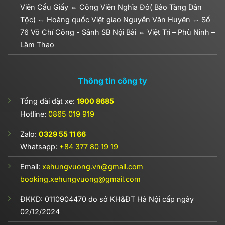
Viên Cầu Giấy ⇔ Công Viên Nghĩa Đô( Bảo Tàng Dân
Tộc) ⇔ Hoàng quốc Việt giao Nguyễn Văn Huyên ⇔ Số
76 Võ Chí Công - Sảnh SB Nội Bài ⇔ Việt Trì – Phù Ninh –
Lâm Thao
Thông tin công ty
Tổng đài đặt xe:
1900 8685
Hotline:
0865 019 919
Zalo:
0329 55 11 66
Whatsapp:
+84 377 80 19 19
Email:
xehungvuong.vn@gmail.com
booking.xehungvuong@gmail.com
ĐKKD:
0110904470
do sở KH&ĐT Hà Nội cấp ngày
02/12/2024