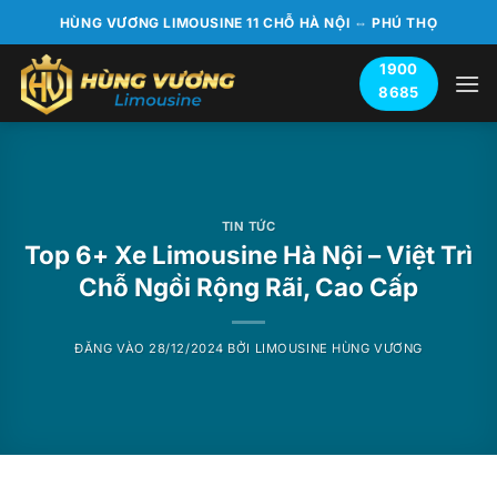
Bỏ
HÙNG VƯƠNG LIMOUSINE 11 CHỖ HÀ NỘI ⇔ PHÚ THỌ
qua
nội
1900
8685
dung
TIN TỨC
Top 6+ Xe Limousine Hà Nội – Việt Trì
Chỗ Ngồi Rộng Rãi, Cao Cấp
ĐĂNG VÀO
28/12/2024
BỞI
LIMOUSINE HÙNG VƯƠNG