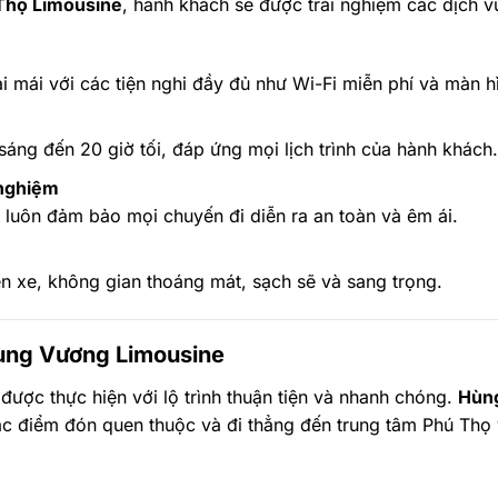
Thọ Limousine
, hành khách sẽ được trải nghiệm các dịch v
i mái với các tiện nghi đầy đủ như Wi-Fi miễn phí và màn hìn
sáng đến 20 giờ tối, đáp ứng mọi lịch trình của hành khách.
 nghiệm
n luôn đảm bảo mọi chuyến đi diễn ra an toàn và êm ái.
trên xe, không gian thoáng mát, sạch sẽ và sang trọng.
 Hùng Vương Limousine
được thực hiện với lộ trình thuận tiện và nhanh chóng.
Hùn
c điểm đón quen thuộc và đi thẳng đến trung tâm Phú Thọ v