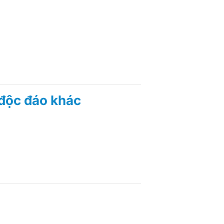
 độc đáo khác