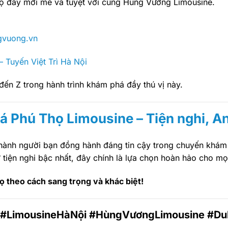
 đầy mới mẻ và tuyệt vời cùng Hùng Vương Limousine.
ngvuong.vn
 Tuyến Việt Trì Hà Nội
 đến Z trong hành trình khám phá đầy thú vị này.
á Phú Thọ Limousine – Tiện nghi, An
thành người bạn đồng hành đáng tin cậy trong chuyến khá
sự tiện nghi bậc nhất, đây chính là lựa chọn hoàn hảo cho m
 theo cách sang trọng và khác biệt!
#LimousineHàNội #HùngVươngLimousine #Du