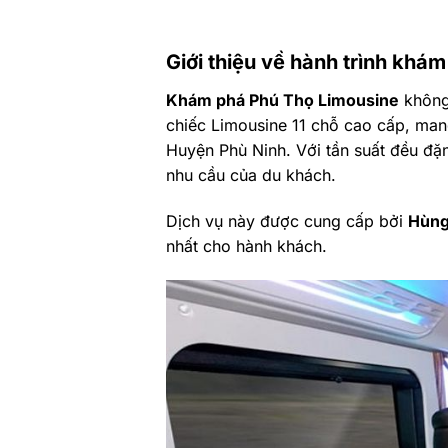
Giới thiệu về hành trình kh
Khám phá Phú Thọ Limousine
không 
chiếc Limousine 11 chỗ cao cấp, mang
Huyện Phù Ninh. Với tần suất đều đặ
nhu cầu của du khách.
Dịch vụ này được cung cấp bởi
Hùng
nhất cho hành khách.