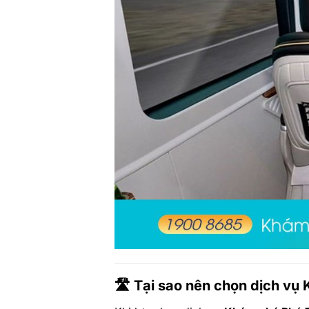
🛣️
Tại sao nên chọn dịch vụ