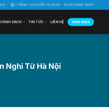
HỌ
1 TIẾNG 1 CHUYẾN TỪ 04:00 - 20:00 HÀNG NGÀY
CHÍNH SÁCH
TIN TỨC
LIÊN HỆ
1900 8685
n Nghi Từ Hà Nội