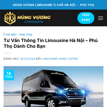
Bỏ
HÙNG VƯƠNG LIMOUSINE 11 CHỖ HÀ NỘI ⇔ PHÚ THỌ
qua
nội
1900
8685
dung
🚏 HÀ NỘI - PHÚ THỌ
Tư Vấn Thông Tin Limousine Hà Nội – Phú
Thọ Dành Cho Bạn
ĐĂNG VÀO
14/12/2024
BỞI
LIMOUSINE HÙNG VƯƠNG
14
Th12