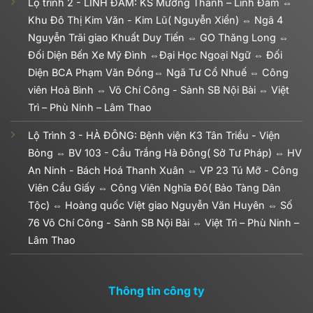
Lộ trình 2 - LINH ĐÀM: KS Mường Thanh – Linh Đàm ⇔
Khu Đô Thị Kim Văn - Kim Lũ( Nguyễn Xiển) ⇔ Ngã 4
Nguyễn Trãi giao Khuất Duy Tiến ⇔ GO Thăng Long ⇔
Đối Diện Bến Xe Mỹ Đình ⇔Đại Học Ngoại Ngữ ⇔ Đối
Diện BCA Phạm Văn Đồng⇔ Ngã Tư Cổ Nhuế ⇔ Công
viên Hoà Bình ⇔ Võ Chí Công - Sảnh SB Nội Bài ⇔ Việt
Trì – Phù Ninh – Lâm Thao
Lộ Trình 3 - HÀ ĐÔNG: Bệnh viện K3 Tân Triều - Viện
Bỏng ⇔ BV 103 - Cầu Trắng Hà Đông( Sở Tư Pháp) ⇔ HV
An Ninh - Bách Hoá Thanh Xuân ⇔ VP 23 Tú Mỡ - Công
Viên Cầu Giấy ⇔ Công Viên Nghĩa Đô( Bảo Tàng Dân
Tộc) ⇔ Hoàng quốc Việt giao Nguyễn Văn Huyên ⇔ Số
76 Võ Chí Công - Sảnh SB Nội Bài ⇔ Việt Trì – Phù Ninh –
Lâm Thao
Thông tin công ty