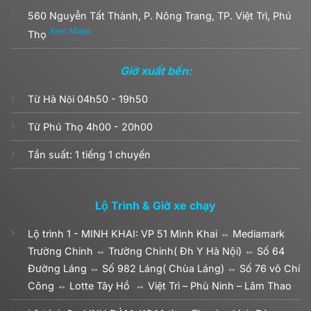
560 Nguyễn Tất Thành, P. Nông Trang, TP. Việt Trì, Phú
Xem Maps
Thọ
Giờ xuất bến:
Từ Hà Nội 04h50 - 19h50
Từ Phú Thọ 4h00 - 20h00
Tần suất: 1 tiếng 1 chuyến
Lộ Trình & Giờ xe chạy
Lộ trình 1 - MINH KHAI: VP 51 Minh Khai ⇔ Mediamark
Trường Chinh ⇔ Trường Chinh( Đh Y Hà Nội) ⇔ Số 64
Đường Láng ⇔ Số 982 Láng( Chùa Láng) ⇔ Số 76 võ Chí
Công ⇔ Lotte Tây Hồ ⇔ Việt Trì – Phù Ninh – Lâm Thao