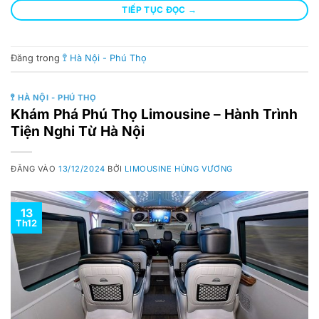
TIẾP TỤC ĐỌC
→
Đăng trong
🚏 Hà Nội - Phú Thọ
🚏 HÀ NỘI - PHÚ THỌ
Khám Phá Phú Thọ Limousine – Hành Trình
Tiện Nghi Từ Hà Nội
ĐĂNG VÀO
13/12/2024
BỞI
LIMOUSINE HÙNG VƯƠNG
13
Th12